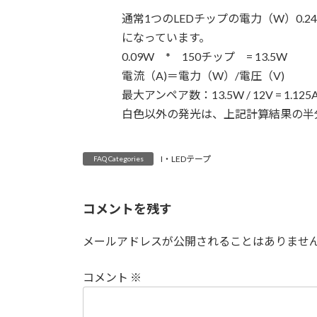
日
時
通常1つのLEDチップの電力（W）0.
:
になっています。
0.09W * 150チップ = 13.5W
電流（A)＝電力（W）/電圧（V)
最大アンペア数：13.5W / 12V = 1.125
白色以外の発光は、上記計算結果の半
I・LEDテープ
FAQ Categories
コメントを残す
メールアドレスが公開されることはありませ
コメント
※