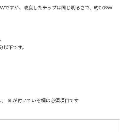
24Wですが、改良したチップは同じ明るさで、約0.09W
A
分以下です。
ん。
※
が付いている欄は必須項目です