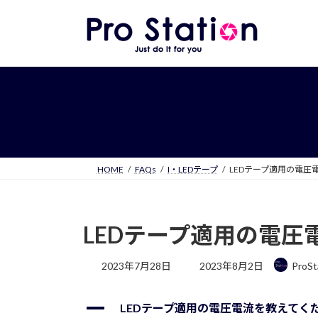
コ
ナ
ン
ビ
テ
ゲ
ン
ー
ツ
シ
へ
ョ
ス
ン
キ
に
ッ
移
プ
動
HOME
FAQs
I・LEDテープ
LEDテープ適用の電圧
LEDテープ適用の電圧
最
2023年7月28日
2023年8月2日
ProSt
終
更
A
新
LEDテープ適用の電圧電流を教えてく