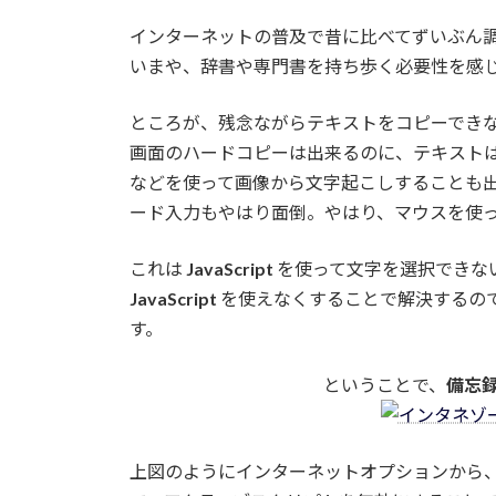
日
時
インターネットの普及で昔に比べてずいぶん
:
いまや、辞書や専門書を持ち歩く必要性を感
ところが、残念ながらテキストをコピーでき
画面のハードコピーは出来るのに、テキスト
などを使って画像から文字起こしすることも
ード入力もやはり面倒。やはり、マウスを使
これは
JavaScript
を使って文字を選択できな
JavaScript
を使えなくすることで解決するの
す。
ということで、
備忘
上図のようにインターネットオプションから