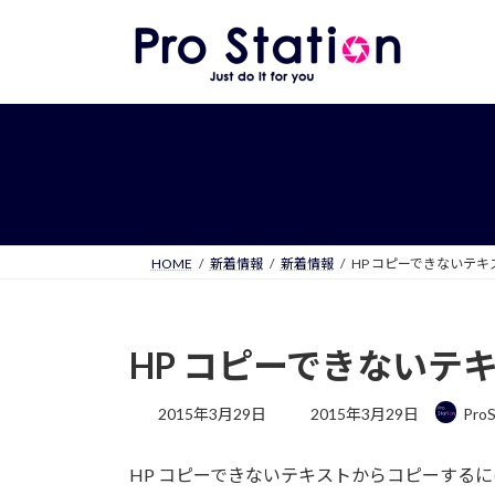
コ
ナ
ン
ビ
テ
ゲ
ン
ー
ツ
シ
へ
ョ
ス
ン
キ
に
ッ
移
プ
動
HOME
新着情報
新着情報
HP コピーできないテ
HP コピーできないテ
最
2015年3月29日
2015年3月29日
ProS
終
更
HP コピーできないテキストからコピーするに
新