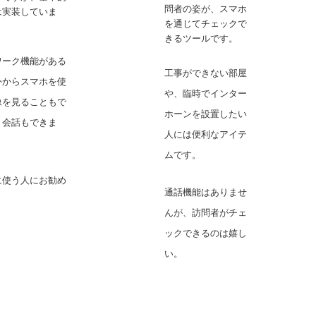
問者の姿が、スマホ
は実装していま
を通じてチェックで
きるツールです。
ワーク機能がある
工事ができない部屋
外からスマホを使
や、臨時でインター
像を見ることもで
ホーンを設置したい
、会話もできま
人には便利なアイテ
ムです。
に使う人にお勧め
通話機能はありませ
んが、訪問者がチェ
ックできるのは嬉し
い。