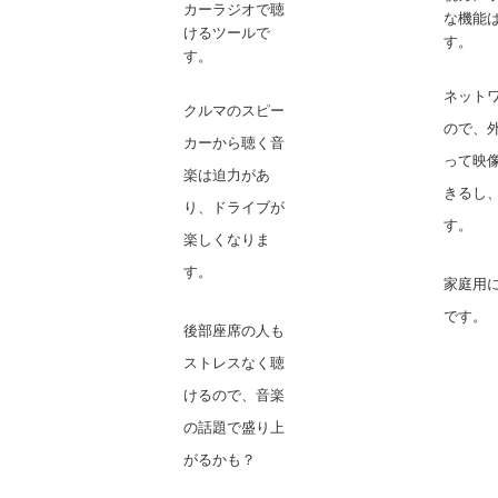
カーラジオで聴
な機能
けるツールで
す。
す。
ネット
クルマのスピー
ので、
カーから聴く音
って映
楽は迫力があ
きるし
り、ドライブが
す。
楽しくなりま
す。
家庭用
です。
後部座席の人も
ストレスなく聴
けるので、音楽
の話題で盛り上
がるかも？