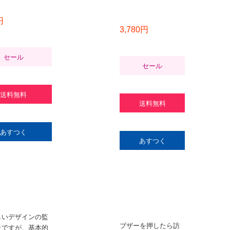
円
3,780円
セール
セール
送料無料
送料無料
あすつく
あすつく
しいデザインの監
ブザーを押したら訪
ラですが、基本的