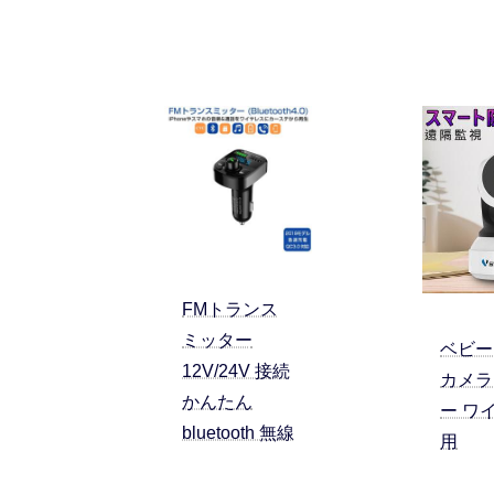
FMトランス
ミッター
ベビー
12V/24V 接続
カメラ
かんたん
ー ワ
bluetooth 無線
用