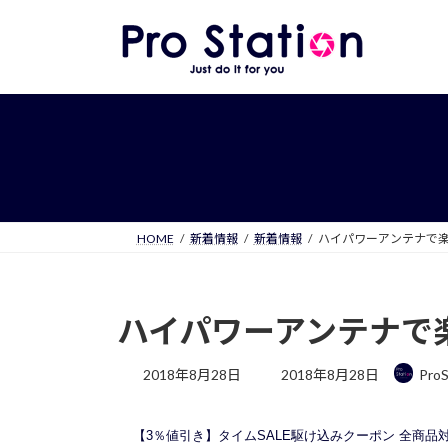
コ
ナ
ン
ビ
テ
ゲ
ン
ー
ツ
シ
へ
ョ
ス
ン
キ
に
ッ
移
プ
動
HOME
新着情報
新着情報
ハイパワーアンテナで
ハイパワーアンテナで
最
2018年8月28日
2018年8月28日
ProS
終
更
新
【3％値引き】タイムSALE駆け込みクーポン 全商品