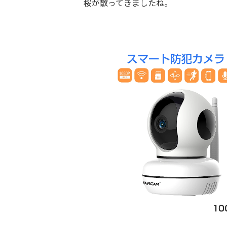
日
桜が散ってきましたね。
時
: