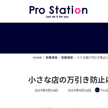
コ
ナ
ン
ビ
テ
ゲ
ン
ー
ツ
シ
へ
ョ
ス
ン
キ
に
ッ
移
プ
動
HOME
新着情報
新着情報
小さな店の万引き防止
小さな店の万引き防止
最
2019年4月16日
2019年4月16日
ProS
終
更
新