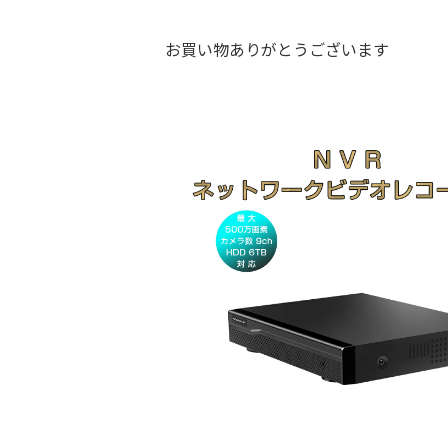
更
新
日
お買い物ありがとうございます
時
: