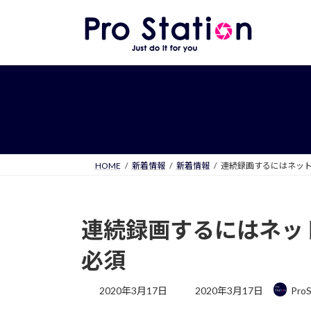
コ
ナ
ン
ビ
テ
ゲ
ン
ー
ツ
シ
へ
ョ
ス
ン
キ
に
ッ
移
プ
動
HOME
新着情報
新着情報
連続録画するにはネッ
連続録画するにはネッ
必須
最
2020年3月17日
2020年3月17日
ProS
終