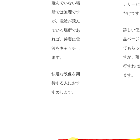
飛んでいない場
テリーと
所では無理です
だけです
が、電波が飛ん
詳しい使
でいる場所であ
品ページ
れば、確実に電
てもらっ
波をキャッチし
すが、落
ます。
行すれば
快適な映像を期
ます。
待する人におす
すめします。