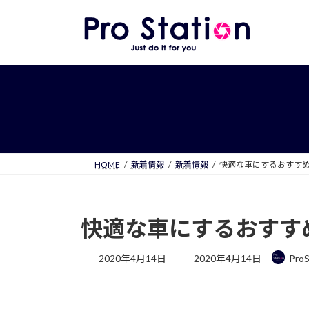
コ
ナ
ン
ビ
テ
ゲ
ン
ー
ツ
シ
へ
ョ
ス
ン
キ
に
ッ
移
プ
動
HOME
新着情報
新着情報
快適な車にするおすす
快適な車にするおすす
最
2020年4月14日
2020年4月14日
ProS
終
更
新