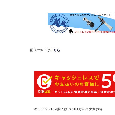
日
時
:
配信の停止は
こちら
キャッシュレス購入は5%OFFなので大変お得