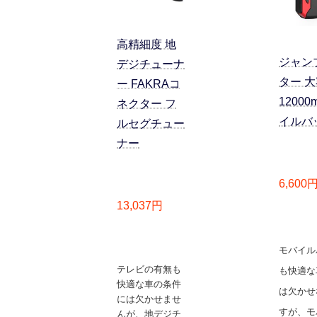
高精細度 地
ジャン
デジチューナ
ター 
ー FAKRAコ
12000
ネクター フ
イルバ
ルセグチュー
ナー
6,600
13,037円
モバイル
テレビの有無も
も快適な
快適な車の条件
は欠かせ
には欠かせませ
すが、モ
んが、地デジチ