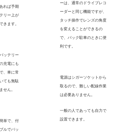
ーは、通常のドライブレコ
あれば予期
ーダーと同じ機能ですが、
テリー上が
タッチ操作でレンズの角度
できます。
を変えることができるの
で、バック駐車のときに便
利です。
バッテリー
の充電にも
で、車に常
電源はシガーソケットから
いても無駄
取るので、難しい配線作業
ません。
は必要ありません。
一般の人であっても自力で
設置できます。
簡単で、付
ブルでバッ