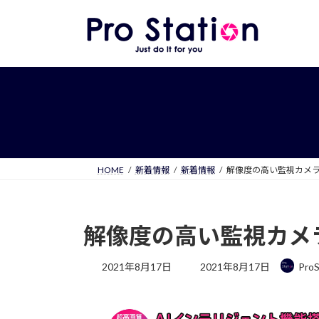
コ
ナ
ン
ビ
テ
ゲ
ン
ー
ツ
シ
へ
ョ
ス
ン
キ
に
ッ
移
プ
動
HOME
新着情報
新着情報
解像度の高い監視カメ
解像度の高い監視カメ
最
2021年8月17日
2021年8月17日
ProS
終
更
新