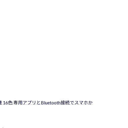
50連 16色 専用アプリとBluetooth接続でスマホか