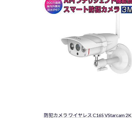
日
時
:
防犯カメラ ワイヤレス C16S VStarcam 2K