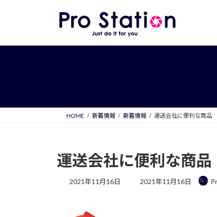
コ
ナ
ン
ビ
テ
ゲ
ン
ー
ツ
シ
へ
ョ
ス
ン
キ
に
ッ
移
プ
動
HOME
新着情報
新着情報
運送会社に便利な商品
運送会社に便利な商品
最
2021年11月16日
2021年11月16日
P
終
更
新