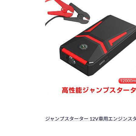
日
時
:
ジャンプスターター 12V車用エンジンスター