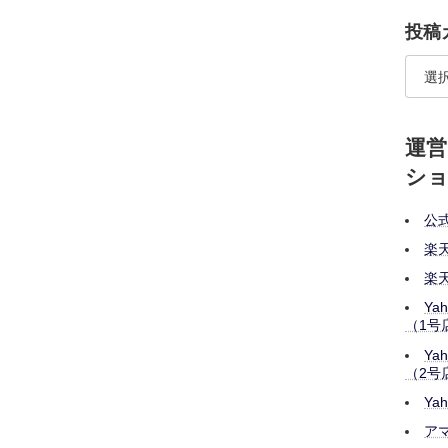
投稿
運
シ
公
楽
楽
Ya
（1号
Ya
（2号
Ya
ア