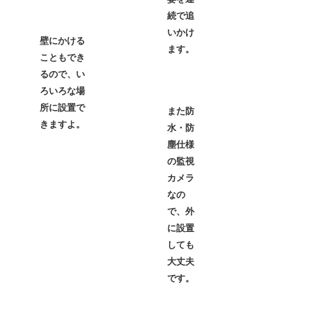
続で追
いかけ
名前
壁にかける
ます。
こともでき
るので、い
ろいろな場
メー
所に設置で
また防
きますよ。
水・防
塵仕様
の監視
サイト
カメラ
なの
で、外
に設置
次
しても
用する
大丈夫
自分の
です。
レス、
る。