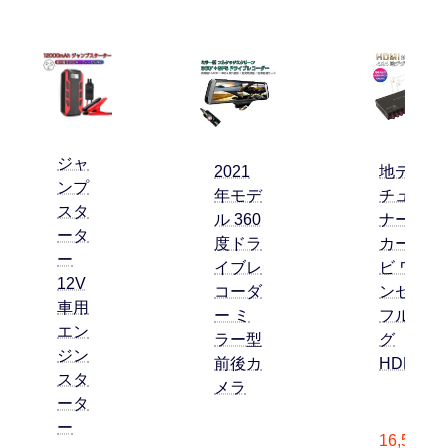
ジャ
2021
地デジ
ンプ
年モデ
チュー
スタ
ル 360
ナー
ータ
度ドラ
カーナ
ー
イブレ
ビ ワ
12V
コーダ
ンセグ
車用
ー ミ
フルセ
エン
ラー型
グ
ジン
前後カ
HDMI
スタ
メラ
ータ
ー
16,500