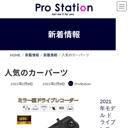
コ
ナ
ン
ビ
テ
ゲ
ン
ー
ツ
シ
へ
ョ
新着情報
ス
ン
キ
に
ッ
移
プ
動
HOME
新着情報
新着情報
人気のカーパーツ
人気のカーパーツ
最
2022年2月8日
2022年2月8日
ProStation
終
更
新
2021
日
年モデ
時
:
ル ド
ライブ