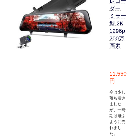
レコー
ダー
ミラー
型 2K
1296p
200万
画素
11,550
円
今は少し
落ち着き
ました
が、一時
期は飛ぶ
ように売
れまし
た。