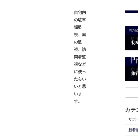
自宅内
の駐車
場監
前の記
視、庭
の監
視、訪
問者監
視など
に使っ
たらい
いと思
いま
す。
カテ
サポ
新着