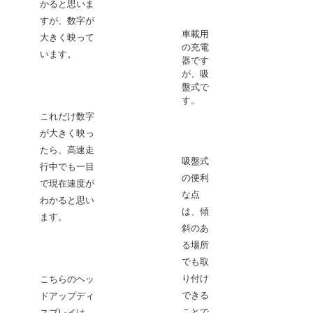
かると思いま
すが、数字が
スマ
車載用
大きく映って
うの
の充電
います。
ニタ
器です
が、吸
入す
盤式で
はあ
す。
ん。
これだけ数字
が大きく映っ
たら、高速走
吸盤式
行中でも一目
自主
の便利
で現在速度が
メリ
な点
わかると思い
大き
は、傾
ます。
す。
斜のあ
る場所
でも取
り付け
こちらのヘッ
自主
できる
ドアップディ
異変
ことで
スプレイは