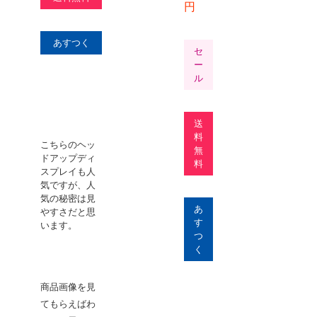
円
あすつく
あ
セ
ー
ル
送
料
こちらのヘッ
無
ドアップディ
エン
料
スプレイも人
荷率
気ですが、人
一般
気の秘密は見
検査
あ
やすさだと思
いで
す
います。
スキ
つ
ール
く
ば簡
査で
す。
商品画像を見
てもらえばわ