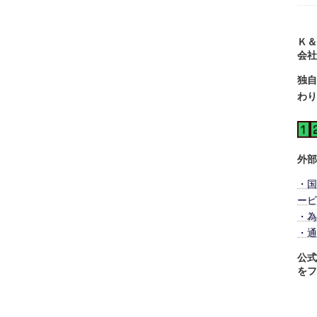
Ｋ＆
会社
独自
わり
外部
・国
ービ
・為
・通
公式
をフ