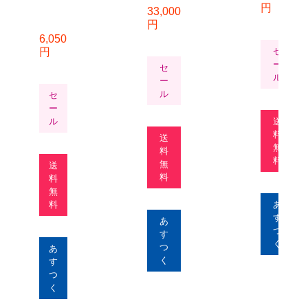
円
33,000
円
6,050
円
セ
ー
セ
ル
ー
ル
セ
ー
ル
送
料
送
無
料
料
無
送
料
料
無
料
あ
す
あ
つ
す
く
つ
あ
く
す
つ
く