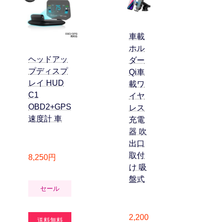
車載
ホル
ELM
ヘッドアッ
ダー
Blue
プディスプ
Qi車
OB
レイ HUD
載ワ
用
C1
イヤ
ン
OBD2+GPS
レス
V1.
速度計 車
充電
器 吹
出口
1,9
取付
8,250円
け 吸
盤式
セ
セール
送
2,200
送料無料