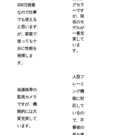
グセラ
200万画素
ーです
なので仕事
が、現
でも使える
カ
在のモ
と思います
デルが
一番充
が、家庭で
実して
使っても十
コメ
いま
分に性能を
す。
メール
発揮しま
れるこ
す。
※
が付
須項目
人型フ
レーミ
コメ
低価格帯の
ング機
監視カメラ
能に対
ですが、機
応して
能的には大
いるの
変充実して
で、不
います。
審者の
姿を連