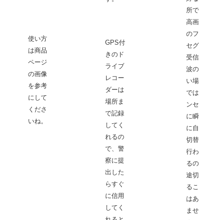
所では
高画質
のフル
使い方
GPS付
セグ、
は商品
きのド
受信電
ページ
ライブ
波の弱
の画像
レコー
い場所
を参考
ダーは
ではワ
にして
場所ま
ンセグ
くださ
で記録
に瞬時
いね。
してく
に自動
れるの
切替が
で、警
行われ
察に提
るので
出した
途切れ
らすぐ
ること
に信用
はあり
してく
ませ
れると