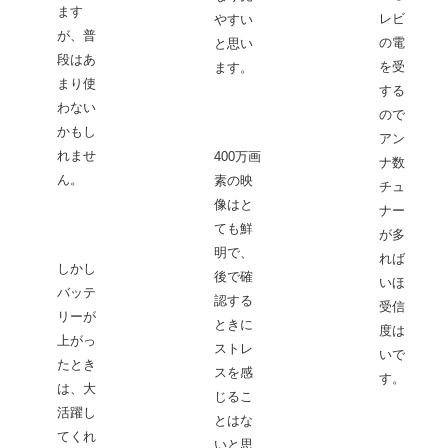
ます
レビ局
やすい
が、普
の電波
と思い
段はあ
を受信
ます。
まり使
するも
わない
ので、
かもし
アンテ
れませ
400万画
ナ数と
ん。
素の映
チュー
像はと
ナー数
ても鮮
が多け
明で、
れば多
しかし
後で確
いほど
バッテ
認する
受信感
リーが
ときに
度は良
上がっ
ストレ
いで
たとき
スを感
す。
は、大
じるこ
活躍し
とはな
てくれ
いと思