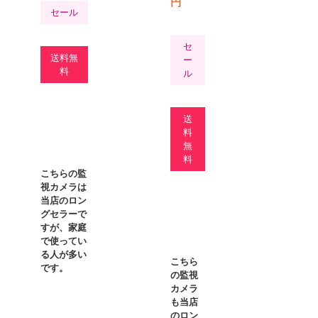
円
セール
セ
送料無
ー
料
ル
送
魚眼レ
料
す。
無
料
こちらの監
視カメラは
F
当店のロン
X
グセラーで
すが、家庭
B
で使ってい
る人が多い
こちら
です。
の監視
H
カメラ
も当店
L
のロン