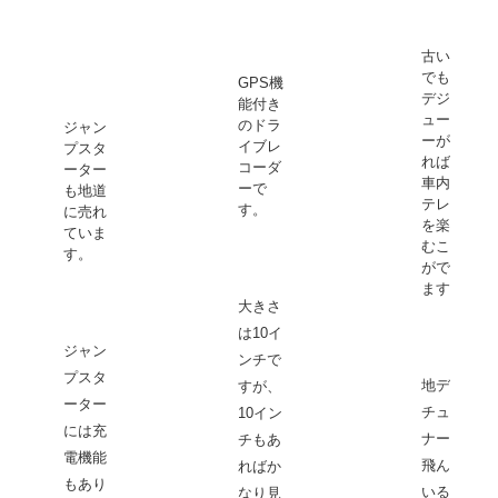
古い車
でも地
GPS機
デジチ
能付き
ューナ
のドラ
ジャン
ーがあ
イブレ
プスタ
れば、
コーダ
ーター
車内で
ーで
も地道
テレビ
す。
に売れ
を楽し
ていま
むこと
す。
ができ
ます。
大きさ
は10イ
ジャン
ンチで
プスタ
地デジ
すが、
ーター
チュー
10イン
には充
ナーは
チもあ
電機能
飛んで
ればか
もあり
いるテ
なり見