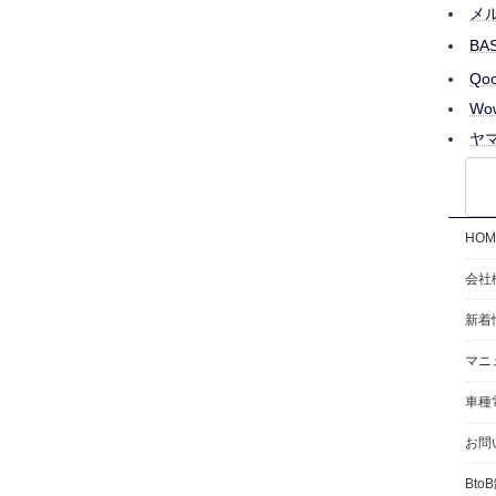
メル
BA
Qo
Wo
ヤ
HOM
会社
新着
マニ
車種
お問
Bto