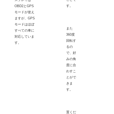
発見
す。
OBD2とGPS
ら、
モードが使え
リー
ますが、GPS
の交
モードはほぼ
きま
また
すべての車に
360度
対応していま
回転す
す。
るの
タイ
で、好
な部
みの角
換は
度に合
的に
わすこ
命を
とがで
ます
きま
す。
置くだ