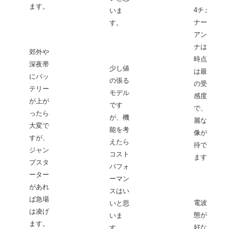
ます。
4チュー
いま
ナー 4
す。
アンテ
ナは現
郊外や
時点で
深夜帯
少し値
は最高
にバッ
の張る
の受信
テリー
モデル
感度
が上が
です
で、綺
ったら
が、機
麗な映
大変で
能を考
像が期
すが、
えたら
待でき
ジャン
コスト
ます。
プスタ
パフォ
ーター
ーマン
があれ
スはい
ば急場
電波状
いと思
は凌げ
態が良
いま
ます。
好な場
す。