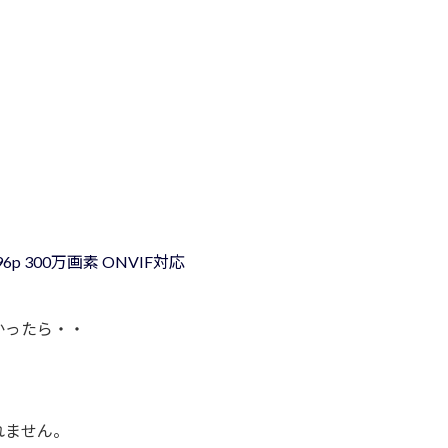
96p 300万画素 ONVIF対応
かったら・・
れません。