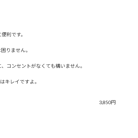
・
に便利です。
は困りません。
に、コンセントがなくても構いません。
像はキレイですよ。
3,850円