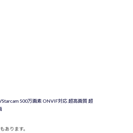
tarcam 500万画素 ONVIF対応 超高画質 超
画
素もあります。