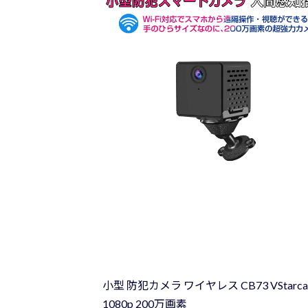
日
時
:
小型 防犯カメラ ワイヤレス CB73 VStarcam
1080p 200万画素