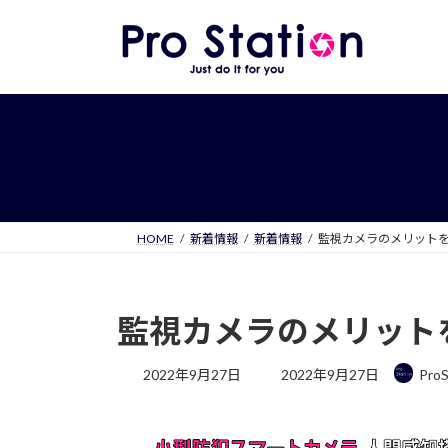
コ
ナ
ン
ビ
テ
ゲ
ン
ー
ツ
シ
へ
ョ
ス
ン
キ
に
ッ
移
プ
動
HOME
新着情報
新着情報
監視カメラのメリット
監視カメラのメリット
最
2022年9月27日
2022年9月27日
ProS
終
更
新