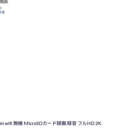
 wifi 無線 MicroSDカード録画 録音 フルHD 2K