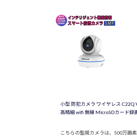
小型 防犯カメラ ワイヤレス C22Q VS
高精細 wifi 無線 MicroSDカード録
こちらの監視カメラは、500万画